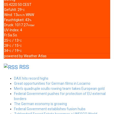
05:42
20:50 CEST
Gefühlt: 29
°C
Wind: 13
WNW
km/h
Feuchtigkeit: 43
%
Druck: 1017.27
mbar
UV-Index: 4
Fr.
Sa.
So.
25
/ 13
°C
°C
28
/ 15
°C
°C
34
/ 19
°C
°C
powered by
Weather Atlas
RSS
DAX hits record highs
Great opportunities for German films in Locarno
Men’s quadruple sculls rowing team takes European gold
Federal Government pushes for protection of EU external
borders
The German economy is growing
Federal Government establishes fusion hubs
Zehlendorf Forest Estate becomes a UNESCO World