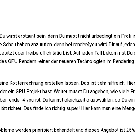
 Du wirst erstaunt sein, denn Du musst nicht unbedingt ein Prof
Scheu haben anzurufen, denn bei render4you wird Dir auf jeden F
besitzt oder freiberuflich tätig bist. Auf jeden Fall bekommst D
 des GPU Rendern -einer der neueren Technologien im Rendering 
eine Kostenrechnung erstellen lassen. Das ist sehr hilfreich. Hi
der ein GPU Projekt hast. Weiter musst Du angeben, wie viele F
ei render 4 you ist, Du kannst gleichzeitig auswählen, ob Du ein
tät richtet. Das finde ich richtig super! Hier kann man eine Men
robleme werden priorisiert behandelt und dieses Angebot ist 25%