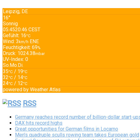
Leipzig, DE
16°
Sonnig
05:45
20:46 CEST
Gefühlt: 16
°C
Wind: 3
ENE
km/h
Feuchtigkeit: 69
%
Druck: 1024.38
mbar
UV-Index: 0
So.
Mo.
Di.
35
/ 19
°C
°C
32
/ 14
°C
°C
24
/ 12
°C
°C
powered by
Weather Atlas
RSS
Germany reaches record number of billion-dollar start-up
DAX hits record highs
Great opportunities for German films in Locarno
Men’s quadruple sculls rowing team takes European gold